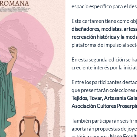
espacio específico para el des
Este certamen tiene como ob
diseñadores, modistas, artesa
recreación histórica y la mo
plataforma de impulso al secto
En esta segunda edición se h
creciente interés por la iniciat
Entre los participantes desta
que presentarán colecciones 
Tejidos, Tovar, Artesanía Gala
Asociación Cultores Proserpi
También participarán seis fi
aportarán propuestas de joyer
estética romana:
Nano Esculto