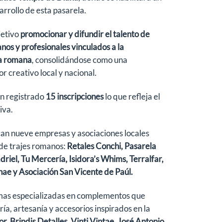
arrollo de esta pasarela.
jetivo
promocionar y difundir el talento de
nos y profesionales vinculados a la
da romana
, consolidándose como una
r creativo local y nacional.
an registrado
15 inscripciones
lo que refleja el
iva.
can nueve empresas y asociaciones locales
de trajes romanos:
Retales Conchi, Pasarela
driel, Tu Mercería, Isidora’s Whims, Terralfar,
nae y Asociación San Vicente de Paúl.
rmas especializadas en complementos que
ía, artesanía y accesorios inspirados en la
r, Brindis Detalles, Vinti Vintae, José Antonio