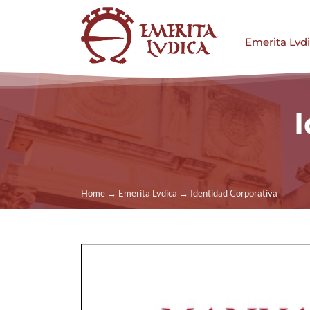
Saltar
al
Emerita Lvd
contenido
Home
→
Emerita Lvdica
→
Identidad Corporativa