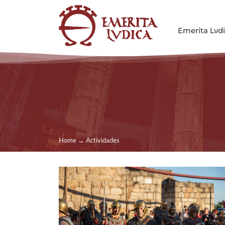
Saltar
al
Emerita Lvd
contenido
Home
→
Actividades