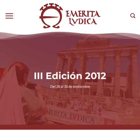
Saltar
al
Sea
contenido
III Edición 2012
Del 28 al 30 de septiembre