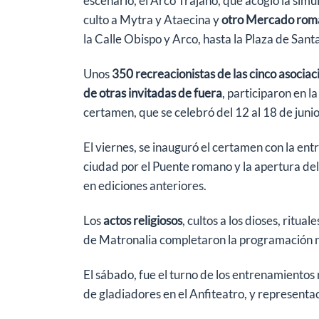
escenario, el Arco Trajano, que acogió la sim
culto a Mytra y Ataecina y
otro Mercado rom
la Calle Obispo y Arco, hasta la Plaza de Sant
Unos
350 recreacionistas de las cinco asociac
de otras invitadas de fuera
, participaron en l
certamen, que se celebró del 12 al 18 de junio
El viernes, se inauguró el certamen con la entr
ciudad por el Puente romano y la apertura d
en ediciones anteriores.
Los
actos religiosos
, cultos a los dioses, ritua
de Matronalia completaron la programación 
El sábado, fue el turno de los entrenamientos 
de gladiadores en el Anfiteatro, y representa