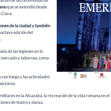
ulación de las ceremonias de
ano
que se extendió desde
a Clara.
iones de la ciudad y también
a octava edición del
.
ada de las legiones en la
el mercado y tabernas, como
les con fuego y las actividades
nocturna.
militares en la Alcazaba, la recreación de la vida romana en e
ciones de teatro y danza.