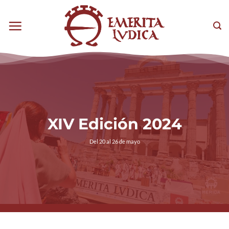
Saltar
al
Sea
contenido
XIV Edición 2024
Del 20 al 26 de mayo