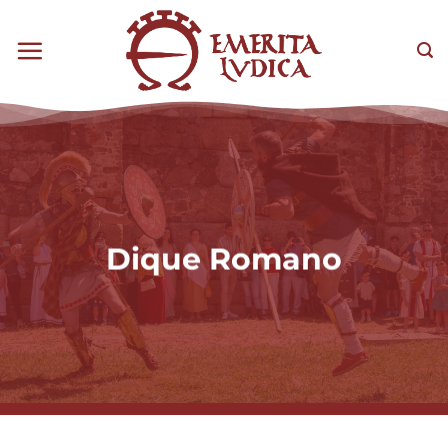
Saltar
al
Sea
contenido
Dique Romano